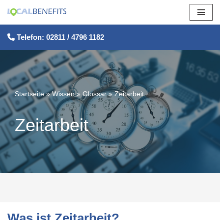
Zum
Telefon: 02811 / 4796 1182
Inhalt
springen
Startseite
»
Wissen
»
Glossar
»
Zeitarbeit
Zeitarbeit
Was ist Zeitarbeit?