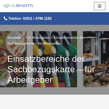
Zum
Telefon: 02811 / 4796 1182
Inhalt
springen
Startseite
»
Für Arbeitgeber
»
Einsatzbereiche der
Sachbezugskarte – für Arbeitgeber
Einsatzbereiche der
Sachbezugskarte – für
Arbeitgeber