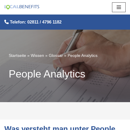
Zum
Telefon: 02811 / 4796 1182
Inhalt
springen
Startseite
»
Wissen
»
Glossar
»
People Analytics
People Analytics
Was versteht man unter People