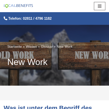
Zum
Telefon: 02811 / 4796 1182
Inhalt
springen
Startseite
»
Wissen
»
Glossar
»
New Work
New Work
Was ist unter dem Begriff des