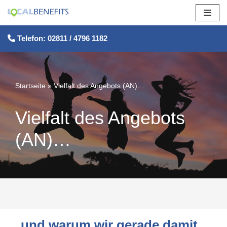
Zum
Telefon: 02811 / 4796 1182
Inhalt
springen
Startseite
»
Vielfalt des Angebots (AN)…
Vielfalt des Angebots
(AN)…
…und warum wir gerade damit