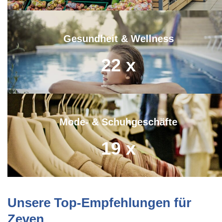
Gesundheit & Wellness
22
x
Mode- & Schuhgeschäfte
19
x
Unsere Top-Empfehlungen für
Zeven