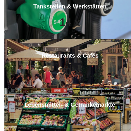
Tankstellen & Werkstätten
14
x
Restaurants & Cafés
30
x
Lebensmittel- & Getränkemärkte
29
x