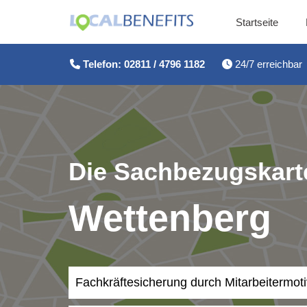
Startseite
Zum
Inhalt
Telefon: 02811 / 4796 1182
24/7 erreichbar
springen
Die Sachbezugskarte
Wettenberg
Fachkräftesicherung durch Mitarbeitermot