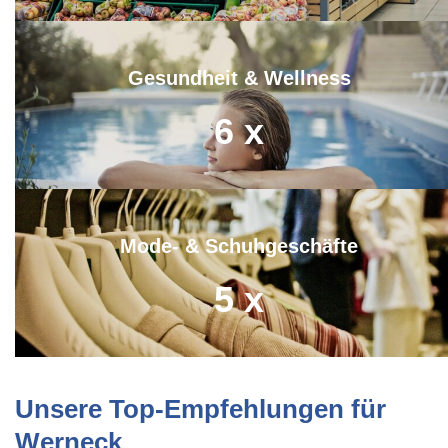
Gesundheit & Wellness
6
x
Mode- & Schuhgeschäfte
5
x
Unsere Top-Empfehlungen für
Werneck