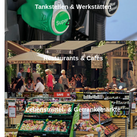
Tankstellen & Werkstätten
4
x
Restaurants & Cafés
8
x
Lebensmittel- & Getränkemärkte
8
x