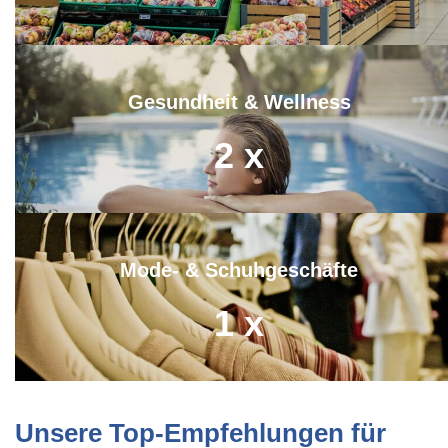
Gesundheit & Wellness
2
x
Mode- & Schuhgeschäfte
1
x
Unsere Top-Empfehlungen für