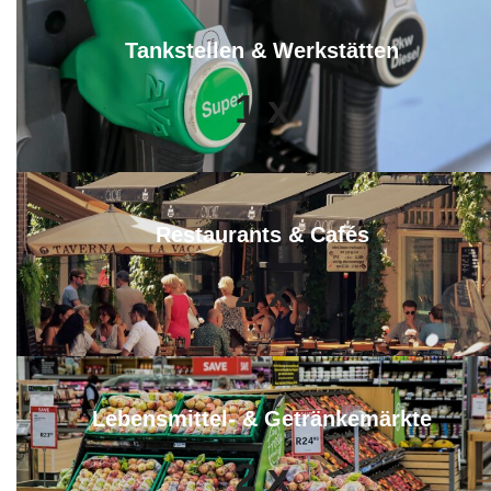
Tankstellen & Werkstätten
1
x
Restaurants & Cafés
2
x
Lebensmittel- & Getränkemärkte
2
x