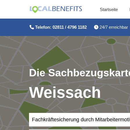
Startseite
Zum
Inhalt
Telefon: 02811 / 4796 1182
24/7 erreichbar
springen
Die Sachbezugskarte
Weissach
Fachkräftesicherung durch Mitarbeitermot