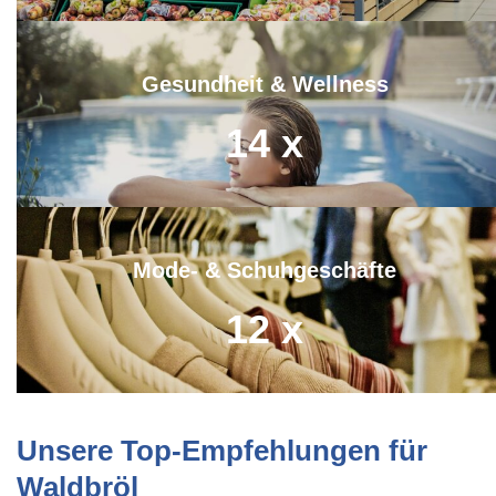
Gesundheit & Wellness
14
x
Mode- & Schuhgeschäfte
12
x
Unsere Top-Empfehlungen für
Waldbröl