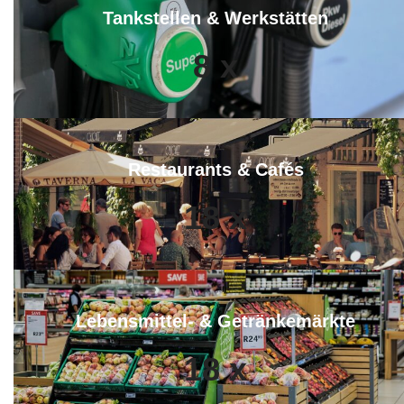
Tankstellen & Werkstätten
8
x
Restaurants & Cafés
18
x
Lebensmittel- & Getränkemärkte
18
x