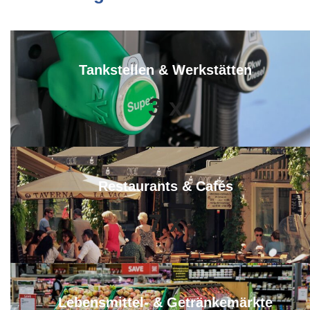
Tankstellen & Werkstätten
3
x
Restaurants & Cafés
7
x
Lebensmittel- & Getränkemärkte