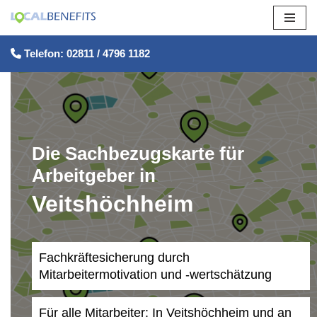
Zum
Telefon: 02811 / 4796 1182
Inhalt
springen
Die Sachbezugskarte für
Arbeitgeber in
Veitshöchheim
Fachkräftesicherung durch
Mitarbeitermotivation und -wertschätzung
Für alle Mitarbeiter: In Veitshöchheim und an