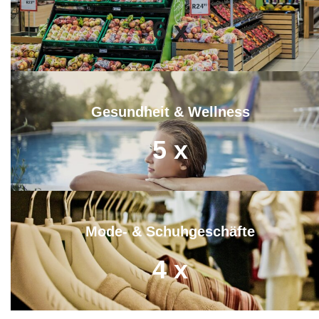
6
x
Gesundheit & Wellness
5
x
Mode- & Schuhgeschäfte
4
x