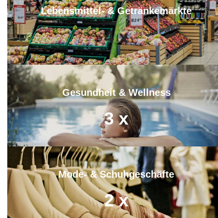
Lebensmittel- & Getränkemärkte
4
x
Gesundheit & Wellness
3
x
Mode- & Schuhgeschäfte
2
x