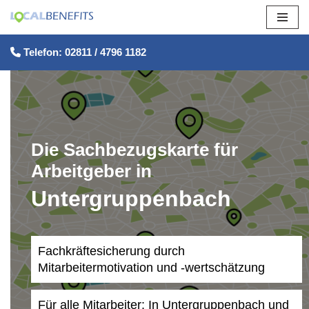
Zum
Telefon: 02811 / 4796 1182
Inhalt
springen
Die Sachbezugskarte für
Arbeitgeber in
Untergruppenbach
Fachkräftesicherung durch
Mitarbeitermotivation und -wertschätzung
Für alle Mitarbeiter: In Untergruppenbach und