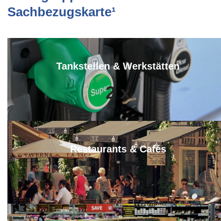
Sachbezugskarte¹
Tankstellen & Werkstätten
2
x
Restaurants & Cafés
4
x