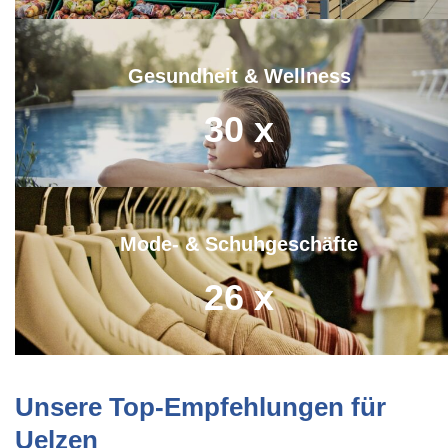
Gesundheit & Wellness
30
x
Mode- & Schuhgeschäfte
26
x
Unsere Top-Empfehlungen für
Uelzen