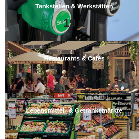
Tankstellen & Werkstätten
19
x
Restaurants & Cafés
40
x
Lebensmittel- & Getränkemärkte
39
x