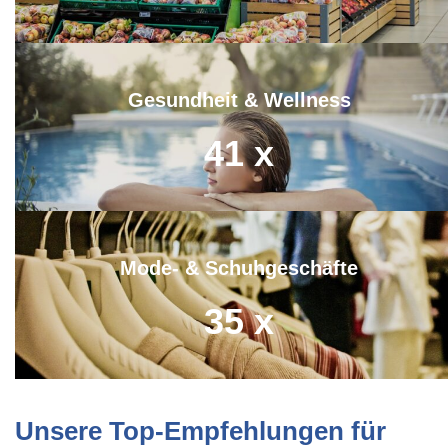
Gesundheit & Wellness
41
x
Mode- & Schuhgeschäfte
35
x
Unsere Top-Empfehlungen für