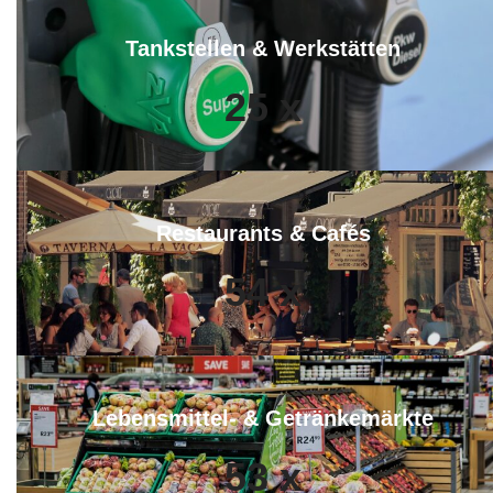
Tankstellen & Werkstätten
25
x
Restaurants & Cafés
54
x
Lebensmittel- & Getränkemärkte
53
x