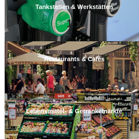
Tankstellen & Werkstätten
1
x
Restaurants & Cafés
2
x
Lebensmittel- & Getränkemärkte
2
x