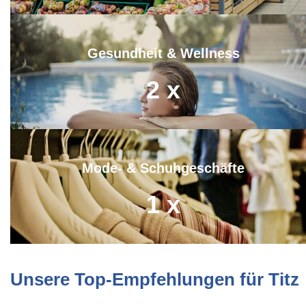
Gesundheit & Wellness
2
x
Mode- & Schuhgeschäfte
1
x
Unsere Top-Empfehlungen für Titz