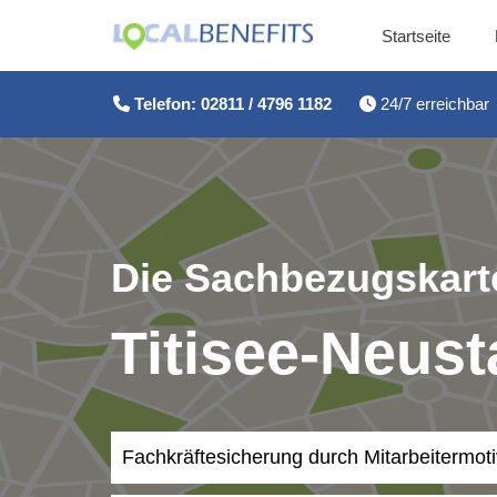
Startseite
Zum
Inhalt
Telefon: 02811 / 4796 1182
24/7 erreichbar
springen
Die Sachbezugskarte
Titisee-Neust
Fachkräftesicherung durch Mitarbeitermot