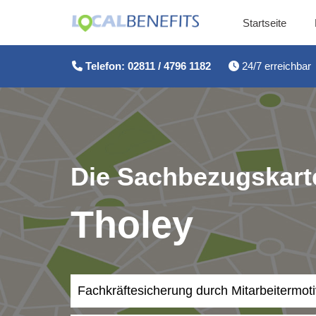
Startseite
Zum
Inhalt
Telefon: 02811 / 4796 1182
24/7 erreichbar
springen
Die Sachbezugskarte
Tholey
Fachkräftesicherung durch Mitarbeitermot