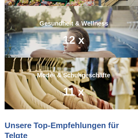
Gesundheit & Wellness
12
x
Mode- & Schuhgeschäfte
11
x
Unsere Top-Empfehlungen für
Telgte