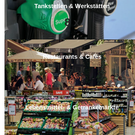
Tankstellen & Werkstätten
8
x
Restaurants & Cafés
17
x
Lebensmittel- & Getränkemärkte
16
x