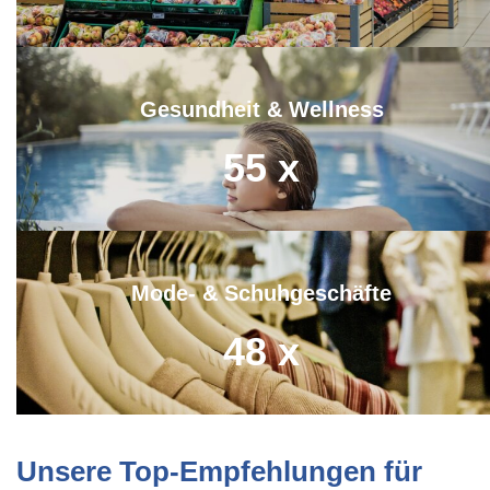
Gesundheit & Wellness
55
x
Mode- & Schuhgeschäfte
48
x
Unsere Top-Empfehlungen für