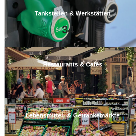
Tankstellen & Werkstätten
34
x
Restaurants & Cafés
73
x
Lebensmittel- & Getränkemärkte
71
x