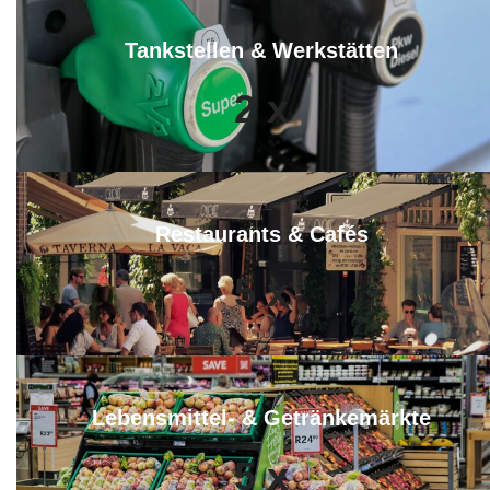
Tankstellen & Werkstätten
2
x
Restaurants & Cafés
5
x
Lebensmittel- & Getränkemärkte
5
x