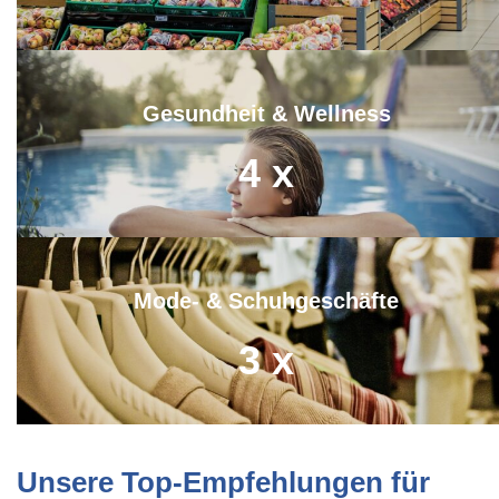
Gesundheit & Wellness
4
x
Mode- & Schuhgeschäfte
3
x
Unsere Top-Empfehlungen für