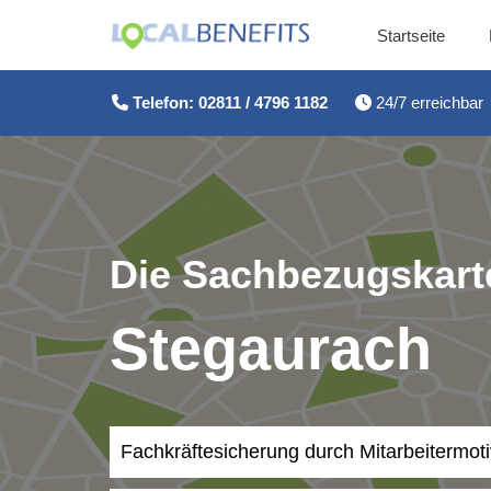
Startseite
Zum
Inhalt
Telefon: 02811 / 4796 1182
24/7 erreichbar
springen
Die Sachbezugskarte
Stegaurach
Fachkräftesicherung durch Mitarbeitermot