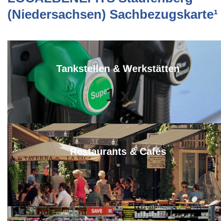
(Niedersachsen) Sachbezugskarte¹
Tankstellen & Werkstätten
1
x
Restaurants & Cafés
2
x