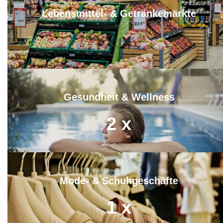
Lebensmittel- & Getränkemärkte
2
x
Gesundheit & Wellness
2
x
Mode- & Schuhgeschäfte
1
x