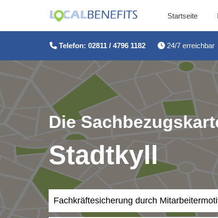
Startseite
Zum
Inhalt
Telefon: 02811 / 4796 1182
24/7 erreichbar
springen
Die Sachbezugskarte
Stadtkyll
Fachkräftesicherung durch Mitarbeitermot