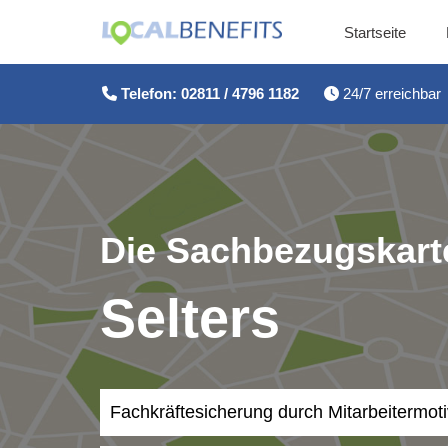
Startseite
Zum
Inhalt
Telefon: 02811 / 4796 1182
24/7 erreichbar
springen
Die Sachbezugskarte
Selters
Fachkräftesicherung durch Mitarbeitermot