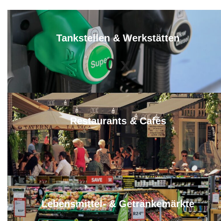
Tankstellen & Werkstätten
0
x
Restaurants & Cafés
1
x
Lebensmittel- & Getränkemärkte