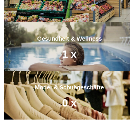
1
x
Gesundheit & Wellness
1
x
Mode- & Schuhgeschäfte
0
x