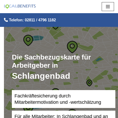
Zum
Telefon: 02811 / 4796 1182
Inhalt
springen
Die Sachbezugskarte für
Arbeitgeber in
Schlangenbad
Fachkräftesicherung durch
Mitarbeitermotivation und -wertschätzung
Für alle Mitarbeiter: In Schlangenbad und an