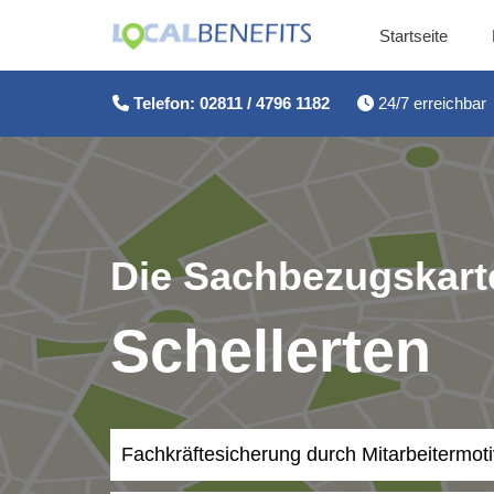
Startseite
Zum
Inhalt
Telefon: 02811 / 4796 1182
24/7 erreichbar
springen
Die Sachbezugskarte
Schellerten
Fachkräftesicherung durch Mitarbeitermot