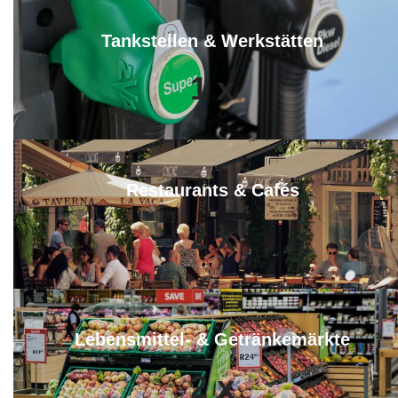
Tankstellen & Werkstätten
1
x
Restaurants & Cafés
2
x
Lebensmittel- & Getränkemärkte
2
x