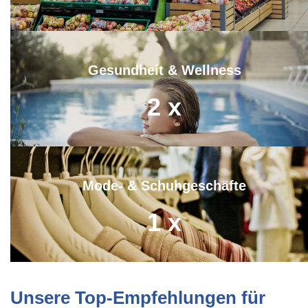
Gesundheit & Wellness
2
x
Mode- & Schuhgeschäfte
1
x
Unsere Top-Empfehlungen für