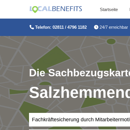
Startseite
Zum
Inhalt
Telefon: 02811 / 4796 1182
24/7 erreichbar
springen
Die Sachbezugskarte
Salzhemmend
Fachkräftesicherung durch Mitarbeitermot