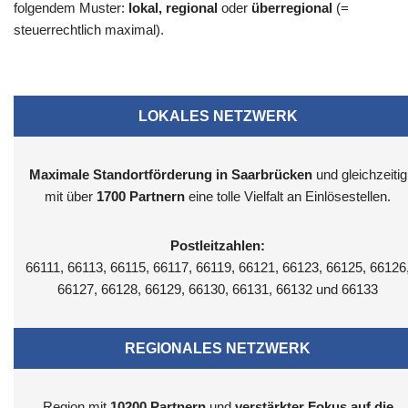
folgendem Muster:
lokal, regional
oder
überregional
(=
steuerrechtlich maximal).
LOKALES NETZWERK
Maximale Standortförderung in Saarbrücken
und gleichzeitig
mit über
1700 Partnern
eine tolle Vielfalt an Einlösestellen.
Postleitzahlen:
66111, 66113, 66115, 66117, 66119, 66121, 66123, 66125, 66126
66127, 66128, 66129, 66130, 66131, 66132 und 66133
REGIONALES NETZWERK
Region mit
10200
Partnern
und
verstärkter Fokus auf die