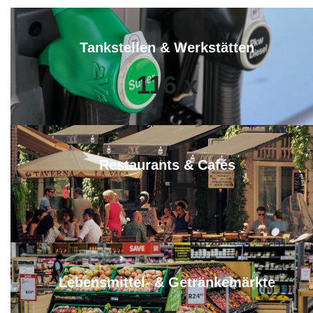
Tankstellen & Werkstätten
116
x
Restaurants & Cafés
244
x
Lebensmittel- & Getränkemärkte