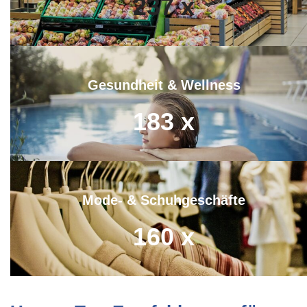
237
x
Gesundheit & Wellness
183
x
Mode- & Schuhgeschäfte
160
x