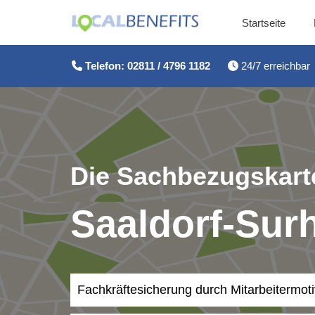
Startseite
Zum
Inhalt
Telefon: 02811 / 4796 1182
24/7 erreichbar
springen
Die Sachbezugskarte
Saaldorf-Sur
Fachkräftesicherung durch Mitarbeitermot