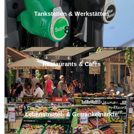
Tankstellen & Werkstätten
8
x
Restaurants & Cafés
18
x
Lebensmittel- & Getränkemärkte
18
x