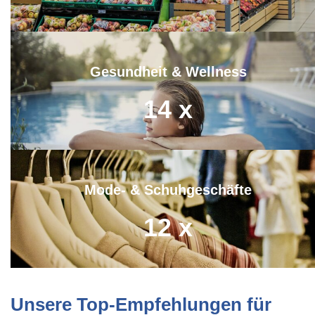
Gesundheit & Wellness
14
x
Mode- & Schuhgeschäfte
12
x
Unsere Top-Empfehlungen für