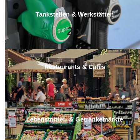
Tankstellen & Werkstätten
2
x
Restaurants & Cafés
5
x
Lebensmittel- & Getränkemärkte
5
x