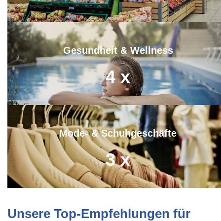
Gesundheit & Wellness
4
x
Mode- & Schuhgeschäfte
3
x
Unsere Top-Empfehlungen für