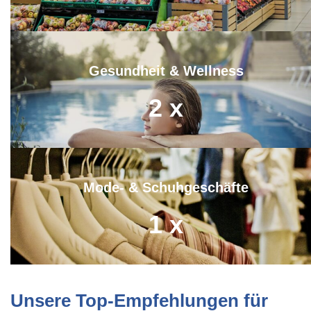
Gesundheit & Wellness
2
x
Mode- & Schuhgeschäfte
1
x
Unsere Top-Empfehlungen für