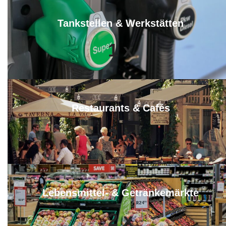
Tankstellen & Werkstätten
1
x
Restaurants & Cafés
2
x
Lebensmittel- & Getränkemärkte
2
x