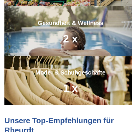
Gesundheit & Wellness
2
x
Mode- & Schuhgeschäfte
1
x
Unsere Top-Empfehlungen für
Rheurdt