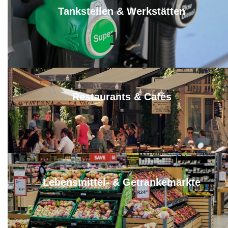
Tankstellen & Werkstätten
1
x
Restaurants & Cafés
2
x
Lebensmittel- & Getränkemärkte
2
x