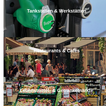
Tankstellen & Werkstätten
2
x
Restaurants & Cafés
5
x
Lebensmittel- & Getränkemärkte
5
x