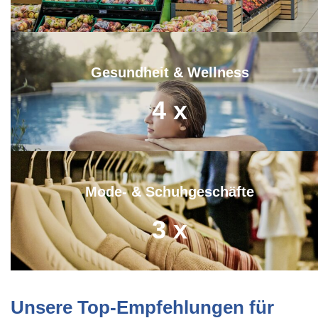
Gesundheit & Wellness
4
x
Mode- & Schuhgeschäfte
3
x
Unsere Top-Empfehlungen für