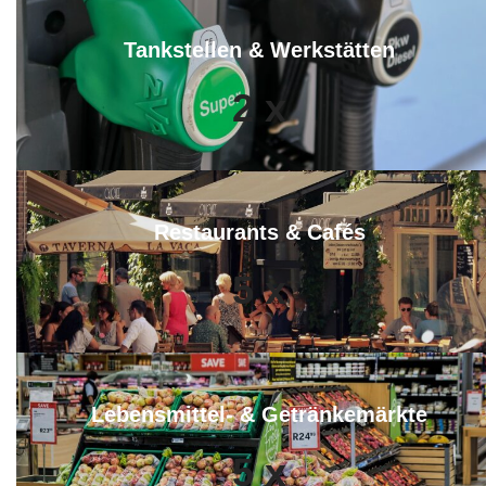
Tankstellen & Werkstätten
2
x
Restaurants & Cafés
5
x
Lebensmittel- & Getränkemärkte
5
x