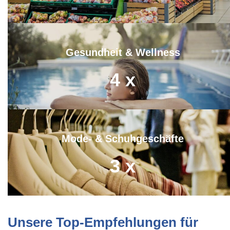
Gesundheit & Wellness
4
x
Mode- & Schuhgeschäfte
3
x
Unsere Top-Empfehlungen für