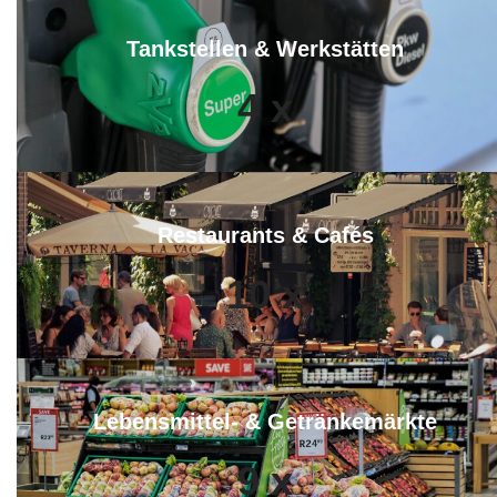
Tankstellen & Werkstätten
4
x
Restaurants & Cafés
10
x
Lebensmittel- & Getränkemärkte
9
x