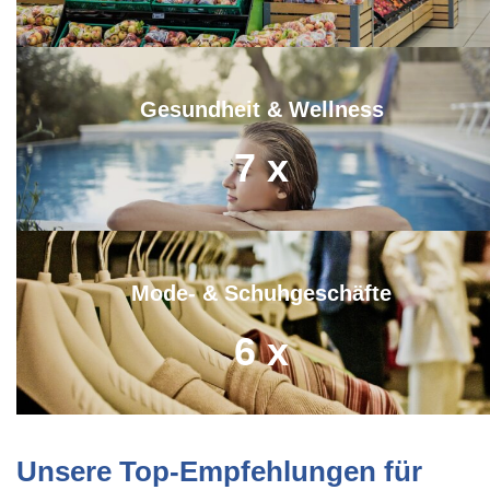
Gesundheit & Wellness
7
x
Mode- & Schuhgeschäfte
6
x
Unsere Top-Empfehlungen für