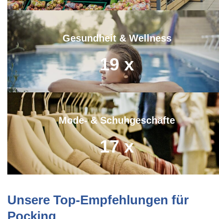
Gesundheit & Wellness
19
x
Mode- & Schuhgeschäfte
17
x
Unsere Top-Empfehlungen für
Pocking