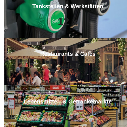
Tankstellen & Werkstätten
12
x
Restaurants & Cafés
25
x
Lebensmittel- & Getränkemärkte
25
x