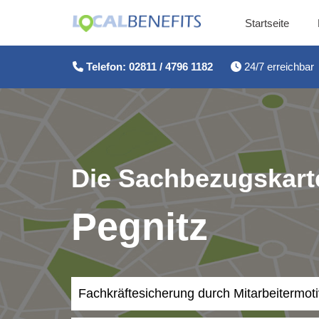
Startseite
Zum
Inhalt
Telefon: 02811 / 4796 1182
24/7 erreichbar
springen
Die Sachbezugskarte
Pegnitz
Fachkräftesicherung durch Mitarbeitermot