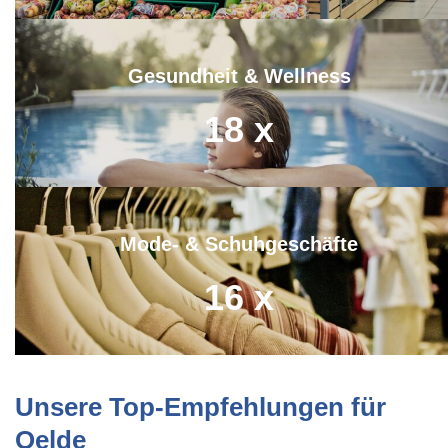
Gesundheit & Wellness
18
x
Mode- & Schuhgeschäfte
16
x
Unsere Top-Empfehlungen für
Oelde