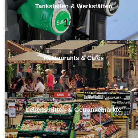
Tankstellen & Werkstätten
11
x
Restaurants & Cafés
24
x
Lebensmittel- & Getränkemärkte
23
x