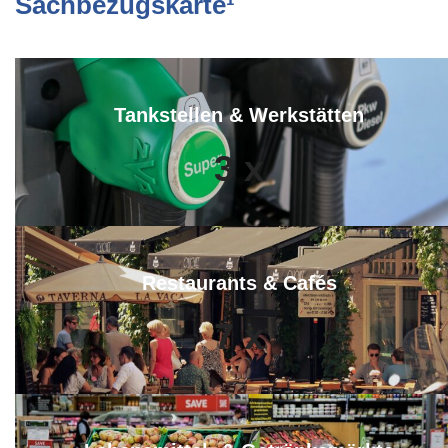
Sachbezugskarte¹
Tankstellen & Werkstätten
3
x
Restaurants & Cafés
7
x