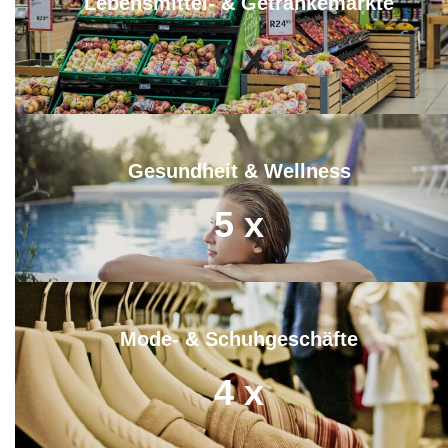
Lebensmittel- & Getränkemärkte
6
x
Gesundheit & Wellness
5
x
Mode- & Schuhgeschäfte
4
x