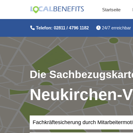
Startseite
Zum
Inhalt
Telefon: 02811 / 4796 1182
24/7 erreichbar
springen
Die Sachbezugskarte
Neukirchen-V
Fachkräftesicherung durch Mitarbeitermot