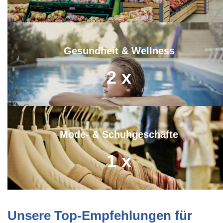
Gesundheit & Wellness
2
x
Mode- & Schuhgeschäfte
1
x
Unsere Top-Empfehlungen für