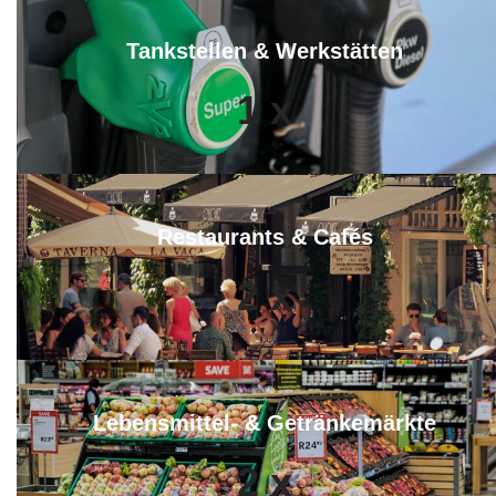
Tankstellen & Werkstätten
1
x
Restaurants & Cafés
2
x
Lebensmittel- & Getränkemärkte
2
x