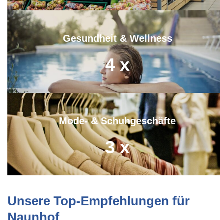
Gesundheit & Wellness
4
x
Mode- & Schuhgeschäfte
3
x
Unsere Top-Empfehlungen für
Naunhof