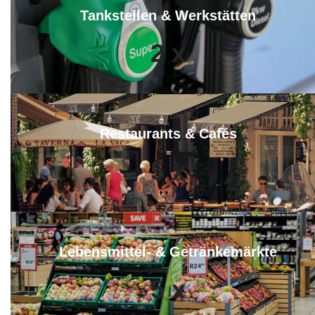
Tankstellen & Werkstätten
2
x
Restaurants & Cafés
5
x
Lebensmittel- & Getränkemärkte
5
x