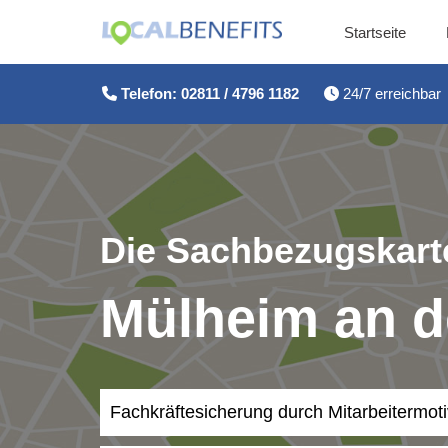
Startseite
Zum
Inhalt
Telefon: 02811 / 4796 1182
24/7 erreichbar
springen
Die Sachbezugskarte
Mülheim an d
Fachkräftesicherung durch Mitarbeitermot