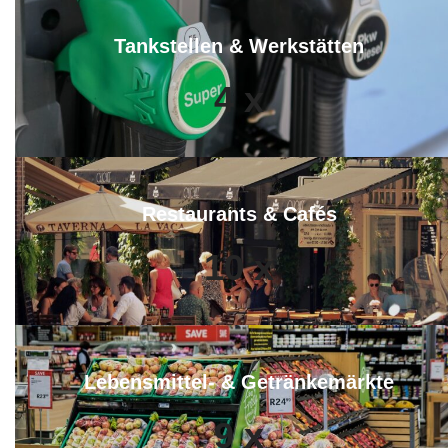
Tankstellen & Werkstätten
4
x
Restaurants & Cafés
10
x
Lebensmittel- & Getränkemärkte
9
x