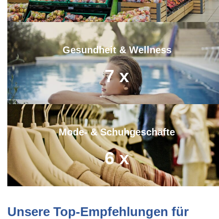
Gesundheit & Wellness
7
x
Mode- & Schuhgeschäfte
6
x
Unsere Top-Empfehlungen für