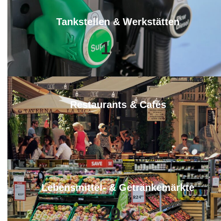
Tankstellen & Werkstätten
14
x
Restaurants & Cafés
30
x
Lebensmittel- & Getränkemärkte
29
x