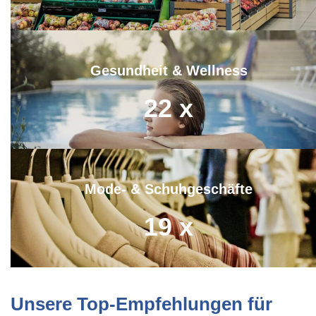
Gesundheit & Wellness
22
x
Mode- & Schuhgeschäfte
19
x
Unsere Top-Empfehlungen für