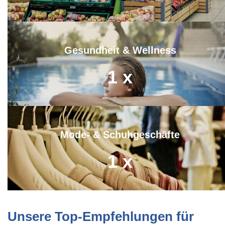
Gesundheit & Wellness
1
x
Mode- & Schuhgeschäfte
1
x
Unsere Top-Empfehlungen für