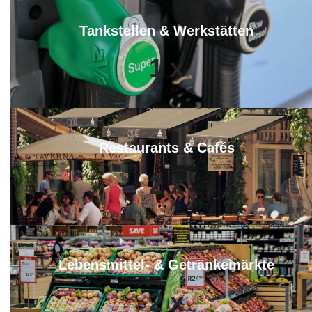
Tankstellen & Werkstätten
1
x
Restaurants & Cafés
2
x
Lebensmittel- & Getränkemärkte
2
x