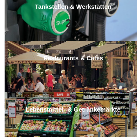
Tankstellen & Werkstätten
2
x
Restaurants & Cafés
4
x
Lebensmittel- & Getränkemärkte
4
x