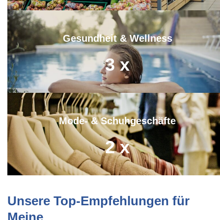
Gesundheit & Wellness
3
x
Mode- & Schuhgeschäfte
2
x
Unsere Top-Empfehlungen für
Meine